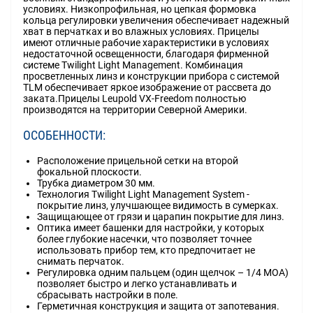
условиях. Низкопрофильная, но цепкая формовка
кольца регулировки увеличения обеспечивает надежный
хват в перчатках и во влажных условиях. Прицелы
имеют отличные рабочие характеристики в условиях
недостаточной освещенности, благодаря фирменной
системе Twilight Light Management. Комбинация
просветленных линз и конструкции прибора с системой
TLM обеспечивает яркое изображение от рассвета до
заката.Прицелы Leupold VX-Freedom полностью
производятся на территории Северной Америки.
ОСОБЕННОСТИ:
Расположение прицельной сетки на второй
фокальной плоскости.
Трубка диаметром 30 мм.
Технология Twilight Light Management System -
покрытие линз, улучшающее видимость в сумерках.
Защищающее от грязи и царапин покрытие для линз.
Оптика имеет башенки для настройки, у которых
более глубокие насечки, что позволяет точнее
использовать прибор тем, кто предпочитает не
снимать перчаток.
Регулировка одним пальцем (один щелчок – 1/4 MOA)
позволяет быстро и легко устанавливать и
сбрасывать настройки в поле.
Герметичная конструкция и защита от запотевания.