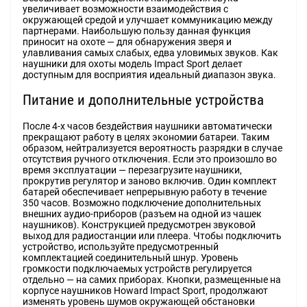
увеличивает возможности взаимодействия с
окружающей средой и улучшает коммуникацию между
партнерами. Наибольшую пользу данная функция
приносит на охоте — для обнаружения зверя и
улавливания самых слабых, едва уловимых звуков. Как
наушники для охоты модель Impact Sport делает
доступным для восприятия идеальный диапазон звука.
Питание и дополнительные устройства
После 4-х часов бездействия наушники автоматически
прекращают работу в целях экономии батареи. Таким
образом, нейтрализуется вероятность разрядки в случае
отсутствия ручного отключения. Если это произошло во
время эксплуатации — перезагрузите наушники,
прокрутив регулятор и заново включив. Один комплект
батарей обеспечивает непрерывную работу в течение
350 часов. Возможно подключение дополнительных
внешних аудио-приборов (разъем на одной из чашек
наушников). Конструкцией предусмотрен звуковой
выход для радиостанции или плеера. Чтобы подключить
устройство, используйте предусмотренный
комплектацией соединительный шнур. Уровень
громкости подключаемых устройств регулируется
отдельно — на самих приборах. Кнопки, размещенные на
корпусе наушников Howard Impact Sport, продолжают
изменять уровень шумов окружающей обстановки