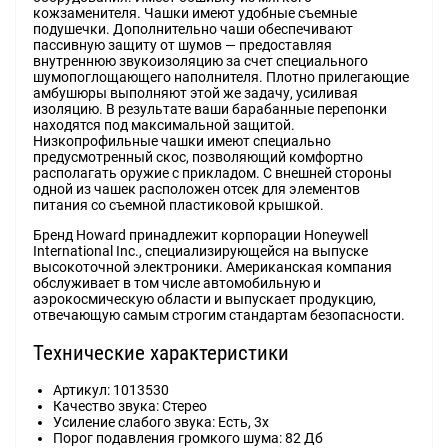
кожзаменителя. Чашки имеют удобные съемные
подушечки. Дополнительно чаши обеспечивают
пассивную защиту от шумов — предоставляя
внутреннюю звукоизоляцию за счет специального
шумопоглощающего наполнителя. Плотно прилегающие
амбушюры выполняют этой же задачу, усиливая
изоляцию. В результате ваши барабанные перепонки
находятся под максимальной защитой.
Низкопрофильные чашки имеют специально
предусмотренный скос, позволяющий комфортно
располагать оружие с прикладом. С внешней стороны
одной из чашек расположен отсек для элементов
питания со съемной пластиковой крышкой.
Бренд Howard принадлежит корпорации Honeywell
International Inc., специализирующейся на выпуске
высокоточной электроники. Американская компания
обслуживает в том числе автомобильную и
аэрокосмическую области и выпускает продукцию,
отвечающую самым строгим стандартам безопасности.
Технические характеристики
Артикул: 1013530
Качество звука: Стерео
Усиление слабого звука: Есть, 3х
Порог подавления громкого шума: 82 Дб