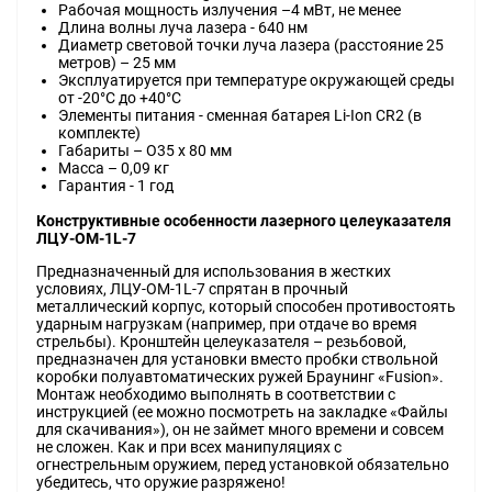
Рабочая мощность излучения –4 мВт, не менее
Длина волны луча лазера - 640 нм
Диаметр световой точки луча лазера (расстояние 25
метров) – 25 мм
Эксплуатируется при температуре окружающей среды
от -20°С до +40°С
Элементы питания - сменная батарея Li-Ion CR2 (в
комплекте)
Габариты – O35 х 80 мм
Масса – 0,09 кг
Гарантия - 1 год
Конструктивные особенности лазерного целеуказателя
ЛЦУ-ОМ-1L-7
Предназначенный для использования в жестких
условиях, ЛЦУ-ОМ-1L-7 спрятан в прочный
металлический корпус, который способен противостоять
ударным нагрузкам (например, при отдаче во время
стрельбы). Кронштейн целеуказателя – резьбовой,
предназначен для установки вместо пробки ствольной
коробки полуавтоматических ружей Браунинг «Fusion».
Монтаж необходимо выполнять в соответствии с
инструкцией (ее можно посмотреть на закладке «Файлы
для скачивания»), он не займет много времени и совсем
не сложен. Как и при всех манипуляциях с
огнестрельным оружием, перед установкой обязательно
убедитесь, что оружие разряжено!