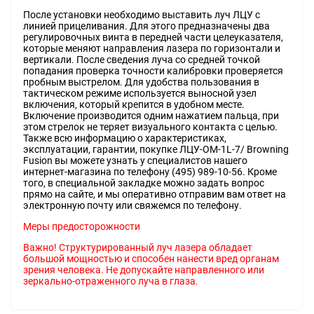
После установки необходимо выставить луч ЛЦУ с
линией прицеливания. Для этого предназначены два
регулировочных винта в передней части целеуказателя,
которые меняют направления лазера по горизонтали и
вертикали. После сведения луча со средней точкой
попадания проверка точности калибровки проверяется
пробным выстрелом. Для удобства пользования в
тактическом режиме используется выносной узел
включения, который крепится в удобном месте.
Включение производится одним нажатием пальца, при
этом стрелок не теряет визуального контакта с целью.
Также всю информацию о характеристиках,
эксплуатации, гарантии, покупке ЛЦУ-ОМ-1L-7/ Browning
Fusion вы можете узнать у специалистов нашего
интернет-магазина по телефону (495) 989-10-56. Кроме
того, в специальной закладке можно задать вопрос
прямо на сайте, и мы оперативно отправим вам ответ на
электронную почту или свяжемся по телефону.
Меры предосторожности
Важно! Структурированный луч лазера обладает
большой мощностью и способен нанести вред органам
зрения человека. Не допускайте направленного или
зеркально-отраженного луча в глаза.