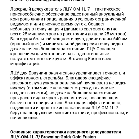
Лазерный целеуказатель ЛЦУ-ОМ-1L-7 – тактическое
приспособление, обеспечивающее полный визуальный
контроль линии прицеливания в условиях ограниченной
видимости или в ночное время суток. Создает
небольшую точку на цели (диаметр светового пятна
всего 25 миллиметров на расстоянии до цели 25 метров).
Благодаря большой мощности луча, длине волны 640 нм
(красный цвет) и минимальной дисперсии точку видно
даже на очень большом расстоянии. ЛЦУ Оснащен
креплением для установки на гладкоствольные
полуавтоматические ружья Browning Fusion всех
модификаций.
ЛЦУ для Браунинг значительно увеличивает точность и
эффективность стрельбы. Благодаря специфике
лазерного луча узконаправленный пучок света не виден
никому (в том числе не мешает стрелку, так как не
создает засветки), но даже на большом расстоянии
прекрасно видна ярко-красная точка, позволяющая
более точно прицелиться. Благодаря эффективности,
надежности и простоте использования ЛЦУ-ОМ-1L-7
берут на вооружения многие охотники, профессионалы, и
начинающие.
Основные характеристики лазерного целеуказателя
ЛЦУ-ОМ-1L-7/ Browning Gold/ Gold Fusion