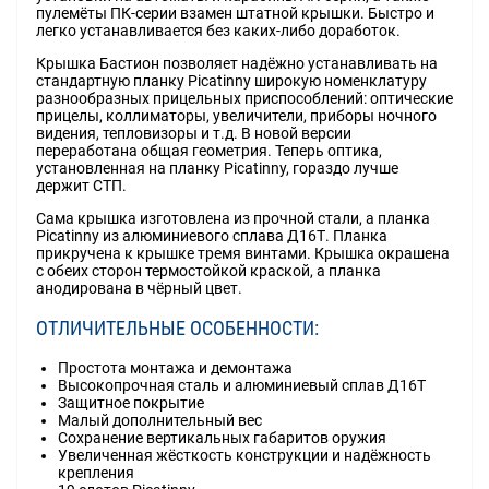
пулемёты ПК-серии взамен штатной крышки. Быстро и
легко устанавливается без каких-либо доработок.
Крышка Бастион позволяет надёжно устанавливать на
стандартную планку Picatinny широкую номенклатуру
разнообразных прицельных приспособлений: оптические
прицелы, коллиматоры, увеличители, приборы ночного
видения, тепловизоры и т.д. В новой версии
переработана общая геометрия. Теперь оптика,
установленная на планку Picatinny, гораздо лучше
держит СТП.
Сама крышка изготовлена из прочной стали, а планка
Picatinny из алюминиевого сплава Д16Т. Планка
прикручена к крышке тремя винтами. Крышка окрашена
с обеих сторон термостойкой краской, а планка
анодирована в чёрный цвет.
ОТЛИЧИТЕЛЬНЫЕ ОСОБЕННОСТИ:
Простота монтажа и демонтажа
Высокопрочная сталь и алюминиевый сплав Д16Т
Защитное покрытие
Малый дополнительный вес
Сохранение вертикальных габаритов оружия
Увеличенная жёсткость конструкции и надёжность
крепления