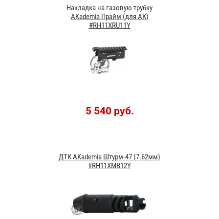
Накладка на газовую трубку
AKademia Прайм (для АК)
#RH11XRU11Y
5 540 руб.
ДТК AKademia Штурм-47 (7.62мм)
#RH11XMB12Y