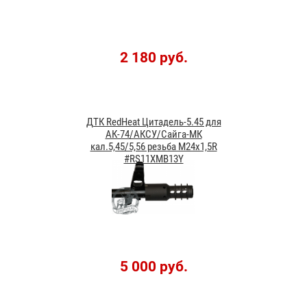
2 180 руб.
ДТК RedHeat Цитадель-5.45 для
АК-74/АКСУ/Сайга-МК
кал.5,45/5,56 резьба М24x1,5R
#RS11XMB13Y
5 000 руб.