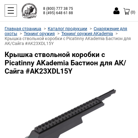
8 (800) 777 38 75
(0)
8 (495) 648 61 88
Главная страница
Каталог продукции
Снаряжение для
охоты
Тюнинг оружия
Тюнинг оружия AKademia
Крышка ствольной коробки c Picatinny AKademia Бастион для
АК/Сайга #AK23XDL15Y
Крышка ствольной коробки c
Picatinny AKademia Бастион для АК/
Сайга #AK23XDL15Y