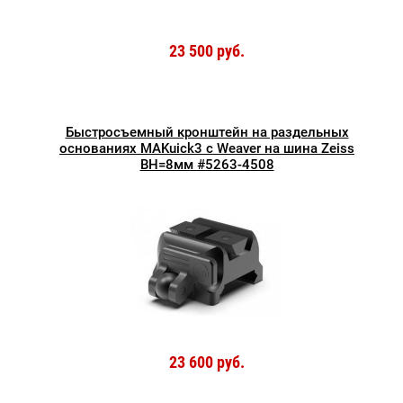
23 500 руб.
Быстросъемный кронштейн на раздельных
основаниях MAKuick3 с Weaver на шина Zeiss
BH=8мм #5263-4508
23 600 руб.