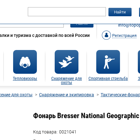
Гарантия
Статьи
Контакты
Найти
ЗАКАЗАТ
Найти
info@topop
лки и туризма с доставкой по всей России
Регистрация
Тепловизоры
Снаряжение для
Спортивная стрельба
Э
охоты
ение для охоты
Снаряжение и экипировка
Тактические фона
Фонарь Bresser National Geographi
Код товара:
0021041