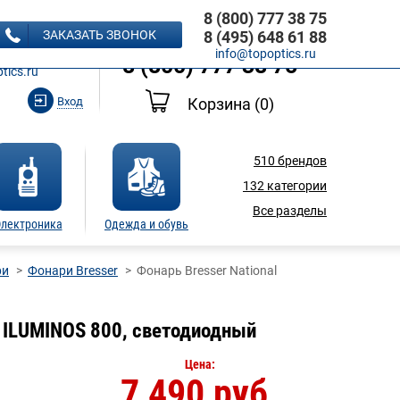
8 (800) 777 38 75
8 (495) 648 61 88
ЗАКАЗАТЬ ЗВОНОК
8 (495) 648 61 88
Ь ЗВОНОК
info@topoptics.ru
8 (800) 777 38 75
tics.ru
Вход
Корзина
(0)
510
брендов
132
категории
Все разделы
лектроника
Одежда и обувь
ри
Фонари Bresser
Фонарь Bresser National
c ILUMINOS 800, светодиодный
Цена:
7 490 руб.