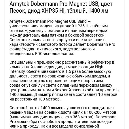
Armytek Dobermann Pro Magnet USB, цвет
Песок, диод XHP35 HI, тёплый, 1400 лм
Armytek Dobermann Pro Magnet USB Sand —
универсальная модель на диоде XHP35 HI с тёплым
оттенком, узким углом света и плавным переходом
между центральным пятном и боковой засветкой.
Сочетание компактного корпуса и впечатляющих
характеристик светового потока делает Dobermann Pro
фонарём для тактического, подствольного и
ежедневного EDC-использования.
Специальный прецизионно рассчитанный рефлектор в
компактной голове для диода модификации High
Intensity, обеспечивающего в 1.5 раза более высокую
дальность света по сравнению с обычным диодом, и
закаленное стекло с просветляющим покрытием
создают узкий луч света с плавным переходом между
центральным пятном и боковой засветкой при яркости в
1400 люмен. Диаметр пятна света составляет 10 метров
на расстоянии 100 метров.
Световой поток 1400 люмен лучше всего подходит для
решения задач на средних дистанциях в 100-200 метров
(максимальная дистанция света 363 метра). Dobermann
Pro можно брать с собой в продолжительные поездки
или на природу. Как и все модели обновленной