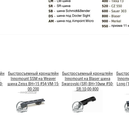
ейн
Быстросъемный кронштейн
Быстросъемный кронштейн
Быстр
я
Innomount SSM на Weaver
Innomount на Blaser шина
Innomo
0-
шина Zeiss BH=15 #54-VM-15-
Swarovski (SR) BH=10мм #50-
Long (
00-200
SR-10-00-800