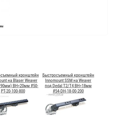
осъемный кронштейн
Быстросъемный кронштейн
unt на Blaser Weaver
Innomount SSM на Weaver
190мм) BH=20мм #50-
под Dedal T2/T4 BH=18мм
PT-20-100-800
#54-DH-18-00-200