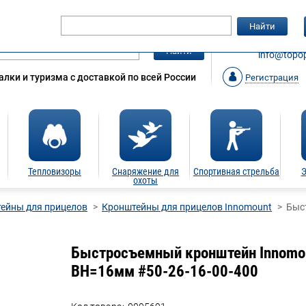
Гарантия
Статьи
Контакты
Найти
ЗАКАЗАТ
Найти
info@topop
лки и туризма с доставкой по всей России
Регистрация
Тепловизоры
Снаряжение для
Спортивная стрельба
Э
охоты
ейны для прицелов
Кронштейны для прицелов Innomount
Быс
Быстросъемный кронштейн Innomoun
BH=16мм #50-26-16-00-400