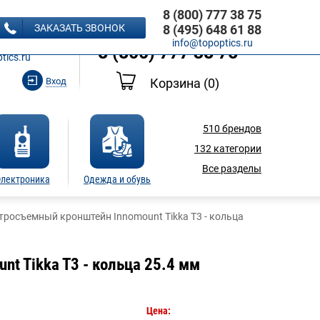
8 (800) 777 38 75
8 (495) 648 61 88
ЗАКАЗАТЬ ЗВОНОК
8 (495) 648 61 88
Ь ЗВОНОК
info@topoptics.ru
8 (800) 777 38 75
tics.ru
Вход
Корзина
(0)
510
брендов
132
категории
Все разделы
лектроника
Одежда и обувь
тросъемный кронштейн Innomount Tikka T3 - кольца
t Tikka T3 - кольца 25.4 мм
Цена: