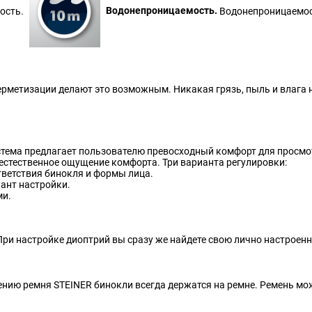
ность.
Водонепроницаемость.
Водонепроницаемост
ерметизации делают это возможным. Никакая грязь, пыль и влага 
ема предлагает пользователю превосходный комфорт для просмотр
естественное ощущение комфорта. Три варианта регулировки:
тветствия бинокля и формы лица.
ант настройки.
ми.
ри настройке диоптрий вы сразу же найдете свою лично настроен
ию ремня STEINER бинокли всегда держатся на ремне. Ремень мож