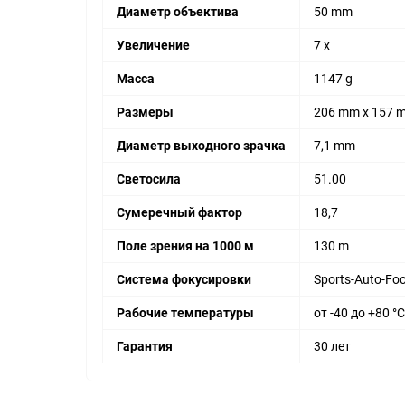
Диаметр объектива
50 mm
Увеличение
7 x
Масса
1147 g
Размеры
206 mm х 157 
Диаметр выходного зрачка
7,1 mm
Светосила
51.00
Сумеречный фактор
18,7
Поле зрения на 1000 м
130 m
Система фокусировки
Sports-Auto-Fo
Рабочие температуры
от -40 до +80 °C
Гарантия
30 лет