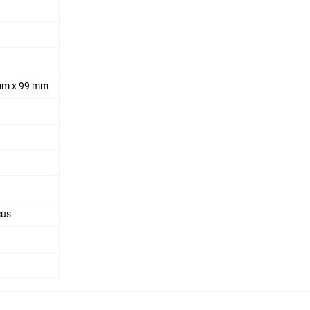
mm х 99 mm
cus