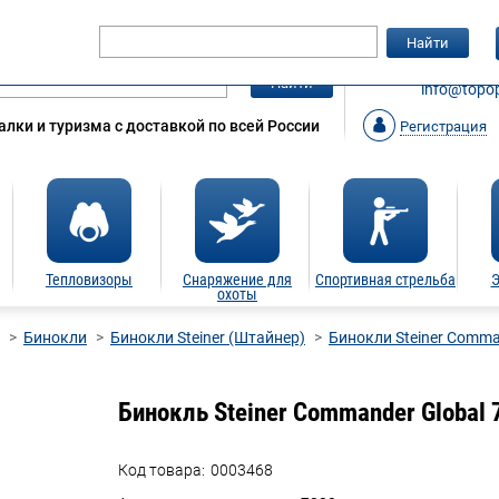
Гарантия
Статьи
Контакты
Найти
ЗАКАЗАТ
Найти
info@topop
лки и туризма с доставкой по всей России
Регистрация
Тепловизоры
Снаряжение для
Спортивная стрельба
Э
охоты
Бинокли
Бинокли Steiner (Штайнер)
Бинокли Steiner Comm
Бинокль Steiner Commander Global
Код товара:
0003468