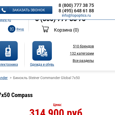
8 (800) 777 38 75
8 (495) 648 61 88
ЗАКАЗАТЬ ЗВОНОК
8 (495) 648 61 88
Ь ЗВОНОК
info@topoptics.ru
8 (800) 777 38 75
tics.ru
Вход
Корзина
(0)
510
брендов
132
категории
Все разделы
лектроника
Одежда и обувь
ander
Бинокль Steiner Commander Global 7x50
 7x50 Compass
Цена:
314 900 руб.