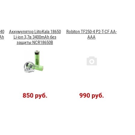
340
Аккумулятор LiitoKala 18650
Robiton TF250-4 P2-T-CF AA-
mAh
Li-ion 3,7в 3400mAh без
AAA
защиты NCR18650B
850 руб.
990 руб.