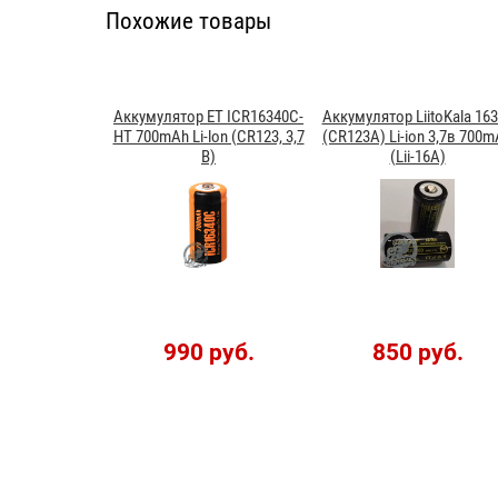
Похожие товары
Аккумулятор ET ICR16340C-
Аккумулятор LiitoKala 16
HT 700mAh Li-lon (CR123, 3,7
(CR123A) Li-ion 3,7в 700
В)
(Lii-16A)
990 руб.
850 руб.