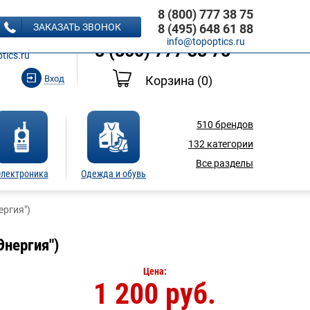
8 (800) 777 38 75
8 (495) 648 61 88
ЗАКАЗАТЬ ЗВОНОК
8 (495) 648 61 88
Ь ЗВОНОК
info@topoptics.ru
8 (800) 777 38 75
tics.ru
Вход
Корзина
(0)
510
брендов
132
категории
Все разделы
лектроника
Одежда и обувь
ергия")
Энергия")
Цена:
1 200 руб.