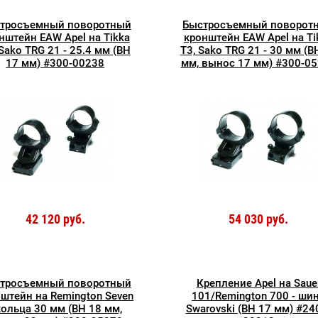
тросъемный поворотный
Быстросъемный поворот
нштейн EAW Apel на Tikka
кронштейн EAW Apel на Ti
 Sako TRG 21 - 25.4 мм (BH
T3, Sako TRG 21 - 30 мм (B
17 мм) #300-00238
мм, вынос 17 мм) #300-0
42 120 руб.
54 030 руб.
тросъемный поворотный
Крепление Apel на Saue
штейн на Remington Seven
101/Remington 700 - ши
кольца 30 мм (BH 18 мм,
Swarovski (BH 17 мм) #24