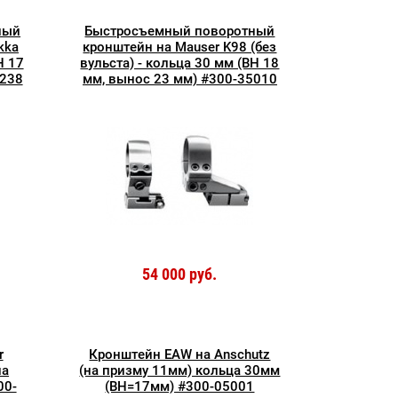
ный
Быстросъемный поворотный
kka
кронштейн на Mauser K98 (без
H 17
вульста) - кольца 30 мм (BH 18
5238
мм, вынос 23 мм) #300-35010
54 000 руб.
r
Кронштейн EAW на Anschutz
на
(на призму 11мм) кольца 30мм
00-
(BH=17мм) #300-05001