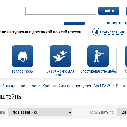
Гарантия
Статьи
Контакты
Найти
ЗАКАЗАТ
Найти
info@topop
лки и туризма с доставкой по всей России
Регистрация
Тепловизоры
Снаряжение для
Спортивная стрельба
Э
охоты
ейны для прицелов
Кронштейны для прицелов Apel EAW
Быст
нштейны
вка:
Показывать по: