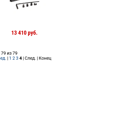
13 410 руб.
 79 из 79
ед.
|
1
2
3
4
| След. | Конец