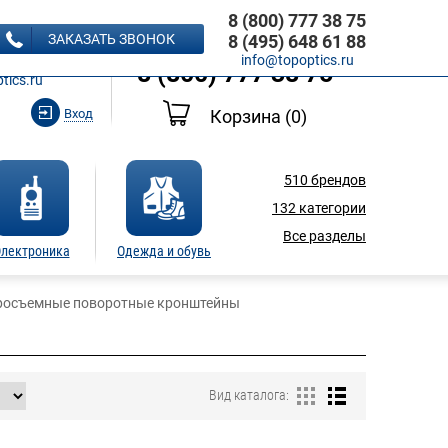
8 (800) 777 38 75
8 (495) 648 61 88
ЗАКАЗАТЬ ЗВОНОК
8 (495) 648 61 88
Ь ЗВОНОК
info@topoptics.ru
8 (800) 777 38 75
tics.ru
Вход
Корзина
(0)
510
брендов
132
категории
Все разделы
лектроника
Одежда и обувь
росъемные поворотные кронштейны
Вид каталога: