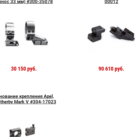
нос 33 мм) #300-35078
00012
30 150 руб.
90 610 руб.
нование крепления Apel,
therby Mark V #304-17023