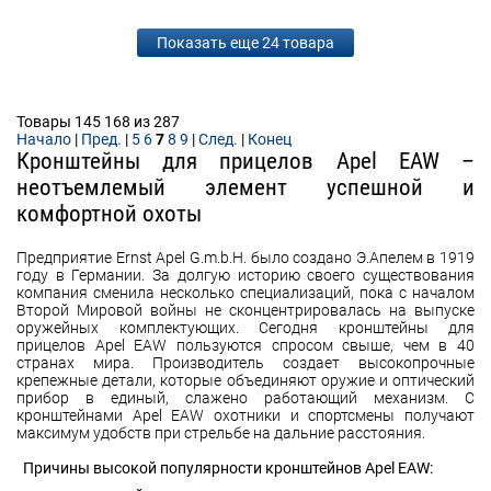
Показать еще 24 товара
Товары 145 168 из 287
Начало
|
Пред.
|
5
6
7
8
9
|
След.
|
Конец
Кронштейны для прицелов Apel EAW –
неотъемлемый элемент успешной и
комфортной охоты
Предприятие Ernst Apel G.m.b.H. было создано Э.Апелем в 1919
году в Германии. За долгую историю своего существования
компания сменила несколько специализаций, пока с началом
Второй Мировой войны не сконцентрировалась на выпуске
оружейных комплектующих. Сегодня кронштейны для
прицелов Apel EAW пользуются спросом свыше, чем в 40
странах мира. Производитель создает высокопрочные
крепежные детали, которые объединяют оружие и оптический
прибор в единый, слажено работающий механизм. С
кронштейнами Apel EAW охотники и спортсмены получают
максимум удобств при стрельбе на дальние расстояния.
Причины высокой популярности кронштейнов Apel EAW: