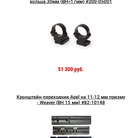
кольца 30мм (BH=17мм) #300-05001
51 300 руб.
Кронштейн-переходник Apel на 11-12 мм призму
- Weaver (BH 15 мм) #82-10148