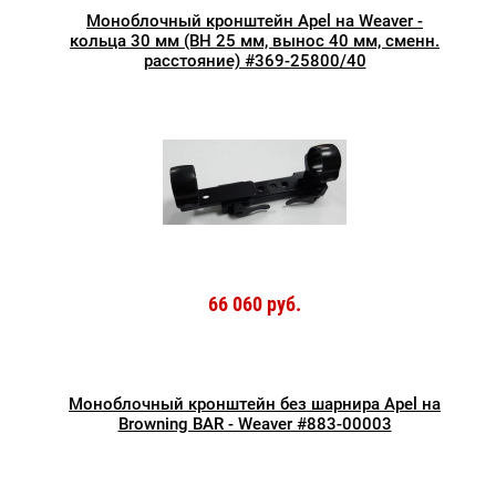
Моноблочный кронштейн Apel на Weaver -
кольца 30 мм (BH 25 мм, вынос 40 мм, сменн.
расстояние) #369-25800/40
66 060 руб.
Моноблочный кронштейн без шарнира Apel на
Browning BAR - Weaver #883-00003