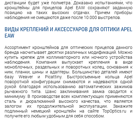
дистанции будет уже полметра. Доказано испытаниями, что
кронштейны для прицелов Apel EAW сохраняют заданную
позицию на таких высоких отдачах. Причем приборы
наблюдения не смещаются даже после 10.000 выстрелов.
ВИДЫ КРЕПЛЕНИЙ И АКСЕССУАРОВ ДЛЯ ОПТИКИ APEL
EAW
Ассортимент кронштейнов для оптических прицелов данного
бренда насчитывает десятки различных модификаций. Можно
купить крепеж для коллиматорного или ночного устройства
наблюдения. Компания выпускает крепления в виде
моноблочных, раздельных и поворотных колец, основания к
ним, планки, шины и адаптеры. Большинство деталей имеют
базу Weaver и Picattiny. Быстросъемные кольца Apel
поворотной конфигурации снимаются и надеваются одной
рукой благодаря использованию автоматических зажимов
рычажного типа. Шанс заклинивания замка сводится к
минимуму. В производстве всех комплектующих применяются
сталь и дюралюминий высокого качества, что является
залогом их продолжительной эксплуатации. Закажите
подлинный немецкий кронштейн на сайте TopOptics.ru и
получите его любым удобным для себя способом.