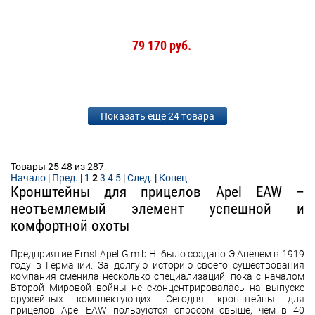
79 170 руб.
Показать еще 24 товара
Товары 25 48 из 287
Начало
|
Пред.
|
1
2
3
4
5
|
След.
|
Конец
Кронштейны для прицелов Apel EAW –
неотъемлемый элемент успешной и
комфортной охоты
Предприятие Ernst Apel G.m.b.H. было создано Э.Апелем в 1919
году в Германии. За долгую историю своего существования
компания сменила несколько специализаций, пока с началом
Второй Мировой войны не сконцентрировалась на выпуске
оружейных комплектующих. Сегодня кронштейны для
прицелов Apel EAW пользуются спросом свыше, чем в 40