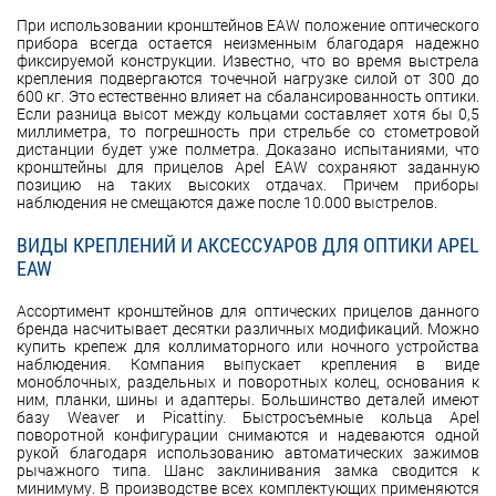
При использовании кронштейнов EAW положение оптического
прибора всегда остается неизменным благодаря надежно
фиксируемой конструкции. Известно, что во время выстрела
крепления подвергаются точечной нагрузке силой от 300 до
600 кг. Это естественно влияет на сбалансированность оптики.
Если разница высот между кольцами составляет хотя бы 0,5
миллиметра, то погрешность при стрельбе со стометровой
дистанции будет уже полметра. Доказано испытаниями, что
кронштейны для прицелов Apel EAW сохраняют заданную
позицию на таких высоких отдачах. Причем приборы
наблюдения не смещаются даже после 10.000 выстрелов.
ВИДЫ КРЕПЛЕНИЙ И АКСЕССУАРОВ ДЛЯ ОПТИКИ APEL
EAW
Ассортимент кронштейнов для оптических прицелов данного
бренда насчитывает десятки различных модификаций. Можно
купить крепеж для коллиматорного или ночного устройства
наблюдения. Компания выпускает крепления в виде
моноблочных, раздельных и поворотных колец, основания к
ним, планки, шины и адаптеры. Большинство деталей имеют
базу Weaver и Picattiny. Быстросъемные кольца Apel
поворотной конфигурации снимаются и надеваются одной
рукой благодаря использованию автоматических зажимов
рычажного типа. Шанс заклинивания замка сводится к
минимуму. В производстве всех комплектующих применяются