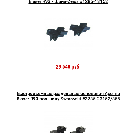
Blaser R93 - Шина-Zeiss #1285-13152
29 540 руб.
Быстросъемные раздельные основания Apel на
Blaser R93 под шину Swarovski #2285-23152/365