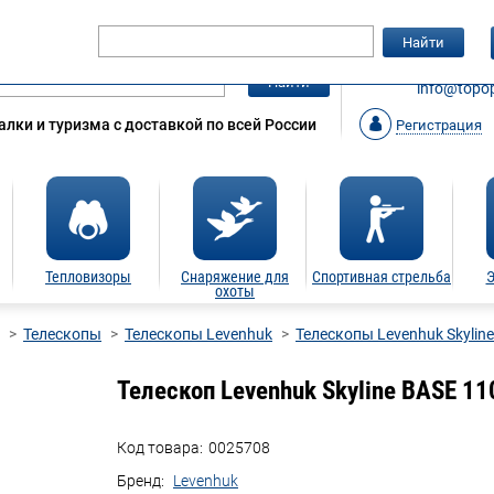
Гарантия
Статьи
Контакты
Найти
ЗАКАЗАТ
Найти
info@topop
лки и туризма с доставкой по всей России
Регистрация
Тепловизоры
Снаряжение для
Спортивная стрельба
Э
охоты
Телескопы
Телескопы Levenhuk
Телескопы Levenhuk Skylin
Телескоп Levenhuk Skyline BASE 1
Код товара:
0025708
Бренд:
Levenhuk