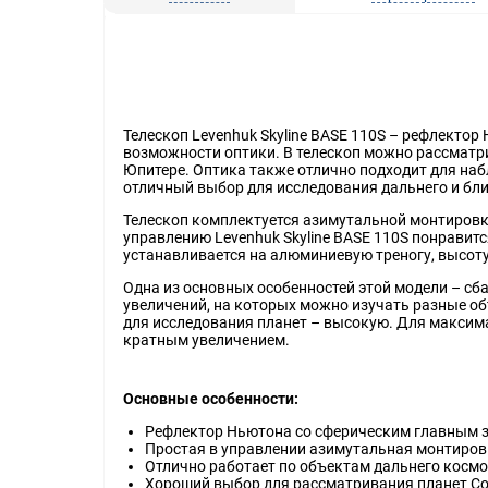
Телескоп Levenhuk Skyline BASE 110S – рефлекто
возможности оптики. В телескоп можно рассматр
Юпитере. Оптика также отлично подходит для наб
отличный выбор для исследования дальнего и бл
Телескоп комплектуется азимутальной монтировк
управлению Levenhuk Skyline BASE 110S понравитс
устанавливается на алюминиевую треногу, высоту
Одна из основных особенностей этой модели – с
увеличений, на которых можно изучать разные о
для исследования планет – высокую. Для максима
кратным увеличением.
Основные особенности:
Рефлектор Ньютона со сферическим главным 
Простая в управлении азимутальная монтиров
Отлично работает по объектам дальнего космо
Хороший выбор для рассматривания планет С