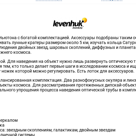
р Ньютона с богатой комплектацией. Аксессуары подобраны таким 
ивать лунные кратеры размером около 5 км, изучать кольца Сатур
людения двойных звезд, шаровых скоплений, диффузных и планетар
ижнего космоса.
ой. Для наведения на объект нужно лишь развернуть оптическую т
я тем, кто только делает первые шаги в исследовании космоса и и
 ножек которой можно регулировать. Есть лоток для аксессуаров.
балансированная комплектация. Два разнофокусных окуляра и лин
бъекты космоса. Для рассматривания протяженных дипскай-объект
льного упрощения процесса наведения оптической трубы в компле
зеркалом
ка
са: звездным скоплениям, галактикам, двойным звездам
олнечной системы