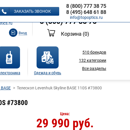
8 (800) 777 38 75
8 (495) 648 61 88
ЗАКАЗАТЬ ЗВОНОК
8 (495) 648 61 88
Ь ЗВОНОК
info@topoptics.ru
8 (800) 777 38 75
tics.ru
Вход
Корзина
(0)
510
брендов
132
категории
Все разделы
лектроника
Одежда и обувь
e BASE
Телескоп Levenhuk Skyline BASE 110S #73800
10S #73800
Цена:
29 990 руб.