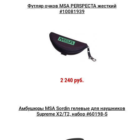
Футляр очков MSA PERSPECTA жесткий
#10081939
2 240 руб.
Амбушюры MSA Sordin гелевые для наушников
Supreme X2/T2, набор #60198-S