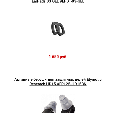
EarPads 03 GEL #EPST-03-GEL
1 650 руб.
Активные беруши для защитных целей Etymotic
Research HD15 #ER125-HD15BN