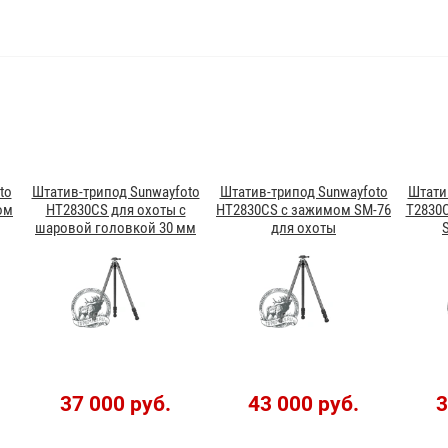
to
Штатив-трипод Sunwayfoto
Штатив-трипод Sunwayfoto
Штати
ом
HT2830CS для охоты с
HT2830CS с зажимом SM-76
T2830
шаровой головкой 30 мм
для охоты
37 000 руб.
43 000 руб.
3