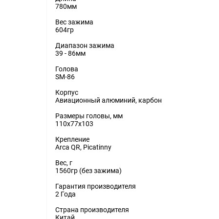
780мм
Вес зажима
604гр
Диапазон зажима
39 - 86мм
Голова
SM-86
Корпус
Авиационный алюминий, карбон
Размеры головы, мм
110x77x103
Крепление
Arca QR, Picatinny
Вес, г
1560гр (без зажима)
Гарантия производителя
2 Года
Страна производителя
Китай