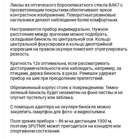
Линзы из оптического боросиликатного стекла ВАК7 с
просветляющим покрытием обеспечивают яркое
контрастное изображение. Поворотные резиновые
наглазники делают наблюдение более комфортным.
Настраивается прибор индивидуально. Нужное
расстояние между зрачками можно подобрать,
складывая бинокль по центральной оси. Кольцо
центральной фокусировки и кольцо диоптрийной
коррекции на правом окуляре помогают отрегулировать
резкость.
Кратность 12х оптимальна, если рассматривать
достопримечательности или наблюдать, например, за
птицами, держа бинокль в руках. Ремешок удержит
прибор на шее при преодолении препятствий.
Обрезиненный корпус стоек к повреждениям. Темно-
зеленый бинокль будет незаметен на фоне листвы и не
спугнет пустельгу или зяблика.
С помощью адаптера на окуляре бинокля можно
закрепить смартфон для фото- и видеосъемки.
Поле зрения прибора – 86 м на дистанции 1000 м,
поэтому SPUTNIK может пригодиться на концерте или
спортивном состязании.