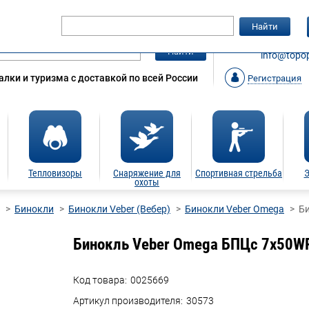
Гарантия
Статьи
Контакты
Найти
ЗАКАЗАТ
Найти
info@topop
лки и туризма с доставкой по всей России
Регистрация
Тепловизоры
Снаряжение для
Спортивная стрельба
Э
охоты
Бинокли
Бинокли Veber (Вебер)
Бинокли Veber Omega
Би
Бинокль Veber Omega БПЦс 7x50WP
Код товара:
0025669
Артикул производителя:
30573