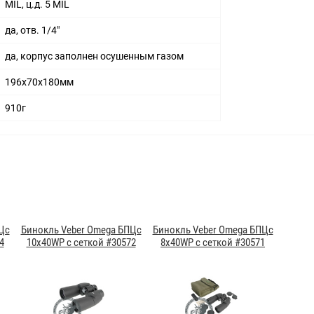
MIL, ц.д. 5 MIL
да, отв. 1/4"
да, корпус заполнен осушенным газом
196x70x180мм
910г
Цс
Бинокль Veber Omega БПЦс
Бинокль Veber Omega БПЦс
4
10x40WP с сеткой #30572
8x40WP с сеткой #30571