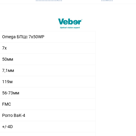
Omega БПЦс 7x50WP
7х
50мм
7,1мм
119м
56-73мм
FMC
Porro BaK-4
+/-4D