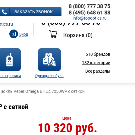
8 (800) 777 38 75
8 (495) 648 61 88
ЗАКАЗАТЬ ЗВОНОК
8 (495) 648 61 88
Ь ЗВОНОК
info@topoptics.ru
8 (800) 777 38 75
tics.ru
Вход
Корзина
(0)
510
брендов
132
категории
Все разделы
лектроника
Одежда и обувь
нокль Veber Omega БПЦс 7x50WP с сеткой
 с сеткой
Цена:
10 320 руб.