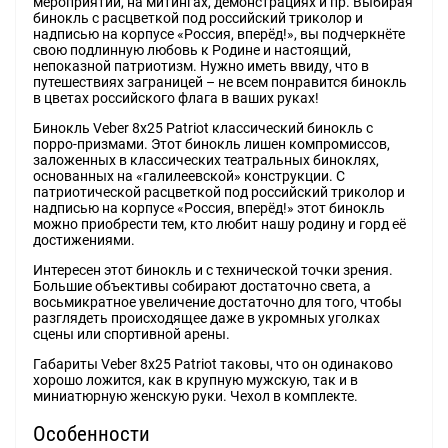
мероприятий, на митингах, демонстрациях и пр. Выбирая
бинокль с расцветкой под российский триколор и
надписью на корпусе «Россия, вперёд!», вы подчеркнёте
свою подлинную любовь к Родине и настоящий,
непоказной патриотизм. Нужно иметь ввиду, что в
путешествиях заграницей – не всем понравится бинокль
в цветах российского флага в ваших руках!
Бинокль Veber 8x25 Patriot классический бинокль с
порро-призмами. Этот бинокль лишен компромиссов,
заложенных в классических театральных биноклях,
основанных на «галилеевской» конструкции. С
патриотической расцветкой под российский триколор и
надписью на корпусе «Россия, вперёд!» этот бинокль
можно приобрести тем, кто любит нашу родину и горд её
достижениями.
Интересен этот бинокль и с технической точки зрения.
Большие объективы собирают достаточно света, а
восьмикратное увеличение достаточно для того, чтобы
разглядеть происходящее даже в укромных уголках
сцены или спортивной арены.
Габариты Veber 8x25 Patriot таковы, что он одинаково
хорошо ложится, как в крупную мужскую, так и в
миниатюрную женскую руки. Чехол в комплекте.
Особенности